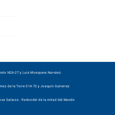
sto N26-27 y Luis Mosquera Narváez
z de la Torre S14-72 y Joaquin Gutierrez
va Galarza - Redondel de la mitad del Mundo