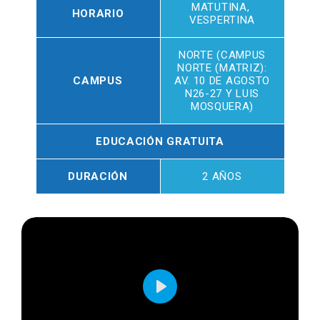
MATUTINA,
HORARIO
VESPERTINA
NORTE (CAMPUS
NORTE (MATRIZ):
CAMPUS
AV. 10 DE AGOSTO
N26-27 Y LUIS
MOSQUERA)
EDUCACIÓN GRATUITA
DURACIÓN
2 AÑOS
Play