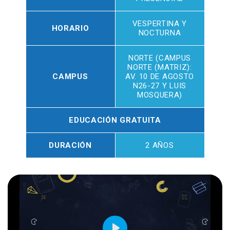
VESPERTINA Y
HORARIO
NOCTURNA
NORTE (CAMPUS
NORTE (MATRIZ):
CAMPUS
AV. 10 DE AGOSTO
N26-27 Y LUIS
MOSQUERA)
EDUCACIÓN GRATUITA
DURACIÓN
2 AÑOS