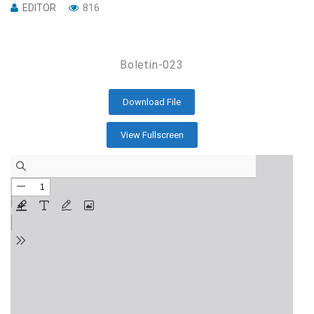
EDITOR
816
Boletin-023
Download File
View Fullscreen