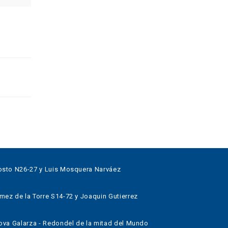
sto N26-27 y Luis Mosquera Narváez
z de la Torre S14-72 y Joaquin Gutierrez
va Galarza - Redondel de la mitad del Mundo