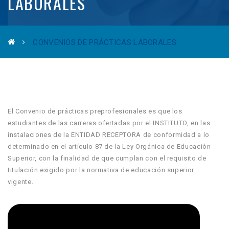
LABORALES
CONVENIOS DE PRÁCTICAS LABORALES
El Convenio de prácticas preprofesionales es que los
estudiantes de las carreras ofertadas por el INSTITUTO, en las
instalaciones de la ENTIDAD RECEPTORA de conformidad a lo
determinado en el artículo 87 de la Ley Orgánica de Educación
Superior, con la finalidad de que cumplan con el requisito de
titulación exigido por la normativa de educación superior
vigente.