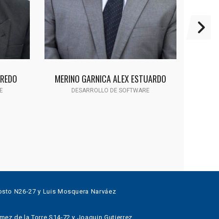
FREDO
MERINO GARNICA ALEX ESTUARDO
UL
E
DESARROLLO DE SOFTWARE
sto N26-27 y Luis Mosquera Narváez
z de la Torre S14-72 y Joaquin Gutierrez