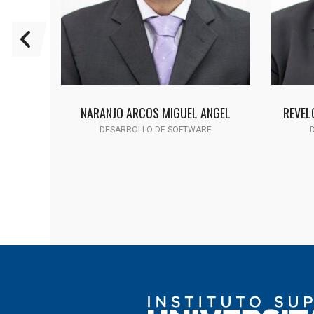
NE
NARANJO ARCOS MIGUEL ANGEL
REVEL
E
DESARROLLO DE SOFTWARE