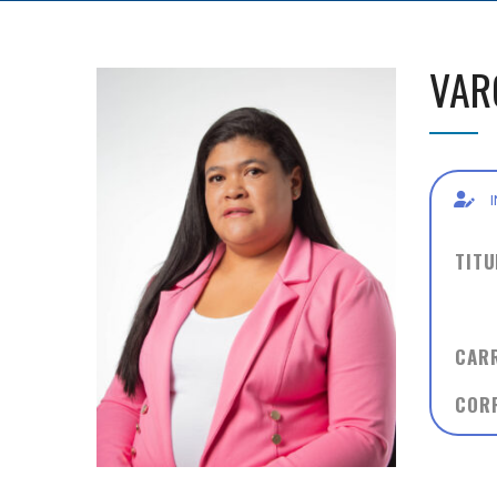
VAR
TIT
MAG
CAR
COR