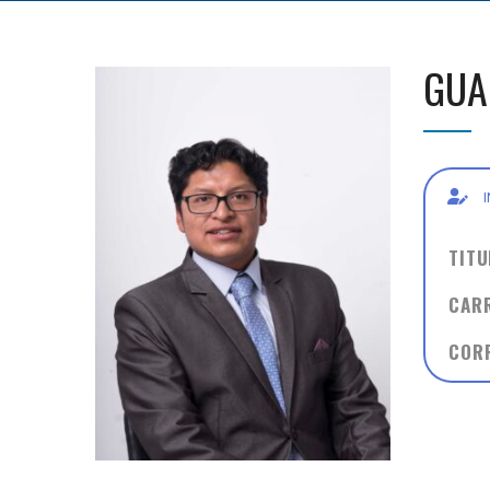
GUA
TIT
CAR
COR